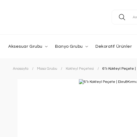
Aksesuar Grubu
Banyo Grubu
Dekoratif Ürünler
Anasayfa
Masa Grubu
Kokteyl Peçetesi
6’lı Kokteyl Peçete |