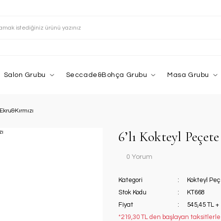
Salon Grubu
Seccade&Bohça Grubu
Masa Grubu
 Ekru&Kırmızı
6’lı Kokteyl Peçet
0 Yorum
Kategori
Kokteyl Peç
Stok Kodu
KT668
Fiyat
545,45 TL +
*219,30 TL den başlayan taksitlerle!