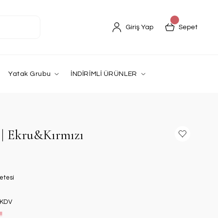
Giriş Yap
Sepet
Yatak Grubu
İNDİRİMLİ ÜRÜNLER
e | Ekru&Kırmızı
etesi
 KDV
!