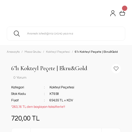
Anasayfa
Masa Grubu
Kokteyl Peçetesi
6’lı Kokteyl Peçete | Ekru&Gold
6’lı Kokteyl Peçete | Ekru&Gold
0 Yorum
Kategori
Kokteyl Peçetesi
Stok Kodu
KT658
Fiyat
654,55 TL + KDV
*263,16 TL den başlayan taksitlerle!!
720,00 TL