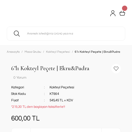
Anasayfa
Masa Grubu
Kokteyl Peçetesi
6’lı Kokteyl Peçete | Ekru&Pudra
6’lı Kokteyl Peçete | Ekru&Pudra
0 Yorum
Kategori
Kokteyl Peçetesi
Stok Kodu
KT664
Fiyat
545,45 TL + KDV
*219,30 TL den başlayan taksitlerle!!
600,00 TL