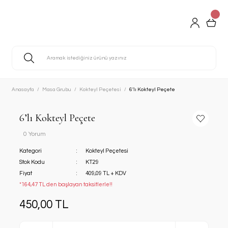
Anasayfa
Masa Grubu
Kokteyl Peçetesi
6’lı Kokteyl Peçete
6’lı Kokteyl Peçete
0 Yorum
Kategori
Kokteyl Peçetesi
Stok Kodu
KT29
Fiyat
409,09 TL + KDV
*164,47 TL den başlayan taksitlerle!!
450,00 TL