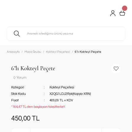
Anasayfa
Masa Grubu
Kokteyl Peçetesi
6’lı Kokteyl Peçete
6’lı Kokteyl Peçete
0 Yorum
Kategori
Kokteyl Peçetesi
Stok Kodu
X2QG1LDJ2Ryk(Kopya-XRN)
Fiyat
409,09 TL + KDV
*164,47 TL den başlayan taksitlerle!!
450,00 TL