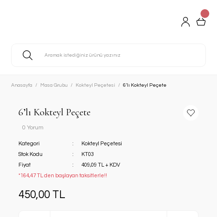
Anasayfa
Masa Grubu
Kokteyl Peçetesi
6’lı Kokteyl Peçete
6’lı Kokteyl Peçete
0 Yorum
Kategori
Kokteyl Peçetesi
Stok Kodu
KT03
Fiyat
409,09 TL + KDV
*164,47 TL den başlayan taksitlerle!!
450,00 TL