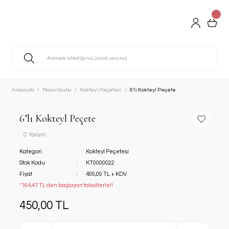
Anasayfa
Masa Grubu
Kokteyl Peçetesi
6’lı Kokteyl Peçete
6’lı Kokteyl Peçete
0 Yorum
Kategori
Kokteyl Peçetesi
Stok Kodu
KT0000022
Fiyat
409,09 TL + KDV
*164,47 TL den başlayan taksitlerle!!
450,00 TL