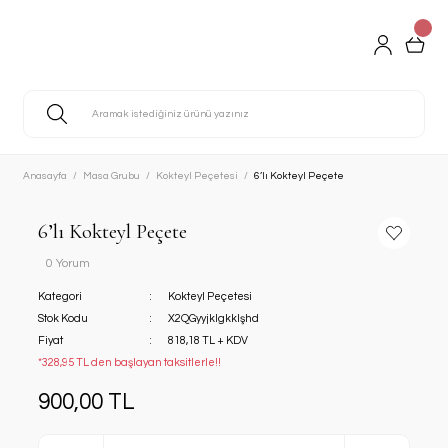
Anasayfa
Masa Grubu
Kokteyl Peçetesi
6’lı Kokteyl Peçete
6’lı Kokteyl Peçete
0 Yorum
Kategori
Kokteyl Peçetesi
Stok Kodu
X2QGyyjklgkklşhd
Fiyat
818,18 TL + KDV
*328,95 TL den başlayan taksitlerle!!
900,00 TL