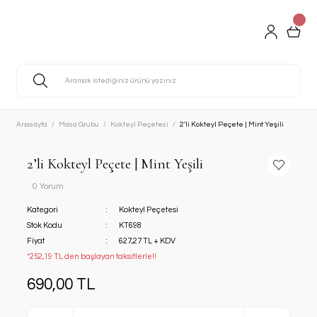
Anasayfa
Masa Grubu
Kokteyl Peçetesi
2’li Kokteyl Peçete | Mint Yeşili
2’li Kokteyl Peçete | Mint Yeşili
0 Yorum
Kategori
Kokteyl Peçetesi
Stok Kodu
KT698
Fiyat
627,27 TL + KDV
*252,19 TL den başlayan taksitlerle!!
690,00 TL