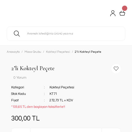
Anasayfa
Masa Grubu
Kokteyl Peçetesi
2’li Kokteyl Peçete
2’li Kokteyl Peçete
0 Yorum
Kategori
Kokteyl Peçetesi
Stok Kodu
KT71
Fiyat
272,73 TL + KDV
*109,65 TL den başlayan taksitlerle!!
300,00 TL