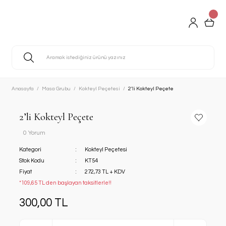
Anasayfa
Masa Grubu
Kokteyl Peçetesi
2’li Kokteyl Peçete
2’li Kokteyl Peçete
0 Yorum
Kategori
Kokteyl Peçetesi
Stok Kodu
KT54
Fiyat
272,73 TL + KDV
*109,65 TL den başlayan taksitlerle!!
300,00 TL