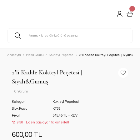
Anasayfa
Masa Grubu
Kokteyl Peçetesi
2’li Kadife Kokteyl Peçetesi | Siyah&Güm
2’li Kadife Kokteyl Peçetesi |
Siyah&Gümüş
0 Yorum
Kategori
Kokteyl Peçetesi
Stok Kodu
KT36
Fiyat
545,45 TL + KDV
*219,30 TL den başlayan taksitlerle!!
600,00 TL