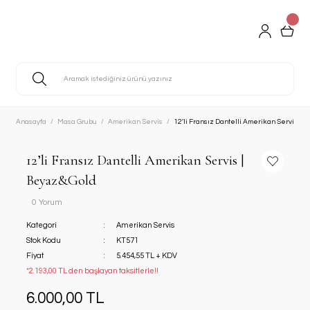
Anasayfa
Masa Grubu
Amerikan Servis
12’li Fransız Dantelli Amerikan Servis | 
12’li Fransız Dantelli Amerikan Servis |
Beyaz&Gold
0 Yorum
Kategori
Amerikan Servis
Stok Kodu
KT571
Fiyat
5.454,55 TL + KDV
*2.193,00 TL den başlayan taksitlerle!!
6.000,00 TL