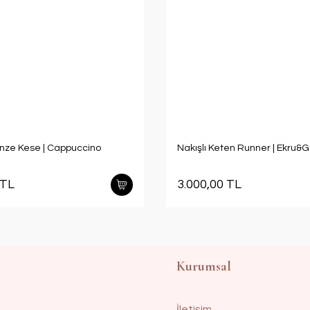
anze Kese | Cappuccino
Nakışlı Keten Runner | Ekru&G
 TL
3.000,00 TL
Kurumsal
İletişim