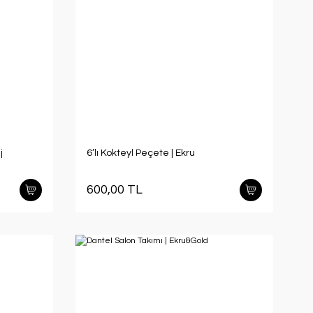
j
6’lı Kokteyl Peçete | Ekru
600,00 TL