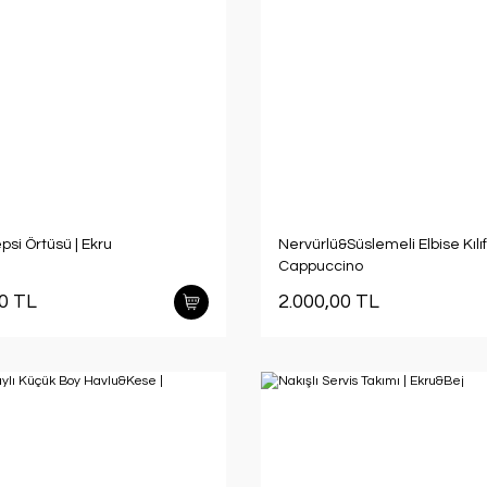
epsi Örtüsü | Ekru
Nervürlü&Süslemeli Elbise Kılıfı
Cappuccino
0 TL
2.000,00 TL